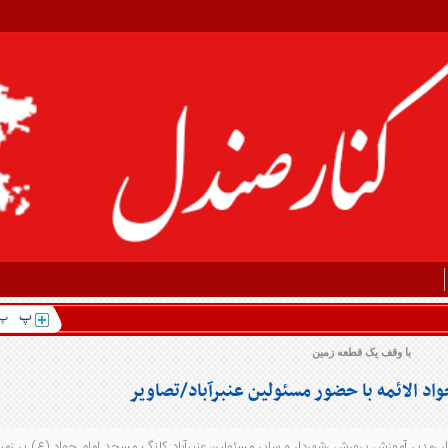
با وقف یک قطعه زمین
د الائمه با حضور مسئولین عنبرآباد/تصاویر
 ،مدیر آموزش پرورش ،شهردار و سایر مسئولین عنبرآباد کلنگ مسجد امام جواد (ع) بر زمی