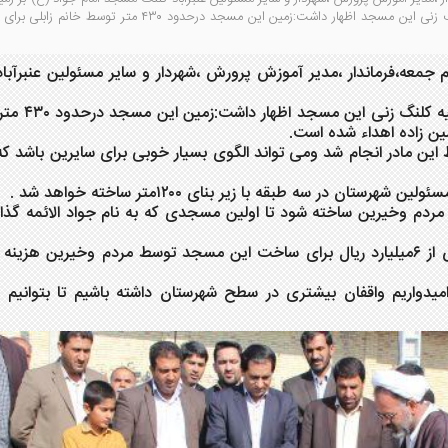
شد . حجه الاسلام رضا سالاری امام جمعه عنبرآباد در حاشیه کلنگ زنی این مسجد اظهار داشت:زمین این مسجد درحدود ۴۳۰ متر تو
جمعه،فرماندار ،مدیر آموزش پرورش ،شهردار و سایر مسئولین عنبرآبا
حجه الاسلام رضا سالاری امام جمعه عنبرآبا
 زاده اهداء شده است.
ین مادر انجام شد ومی تواند الگوی بسیار خوبی برای سایرین باشد ک
ر سه طبقه با زیر بنای ۱۲۰۰متر ساخته خواهد شد .
ردم وخیرین ساخته شود تا اولین مسجدی که به نام جواد الائمه گذا
وی خاطرنشان کرد:طبق براوردی که شده است بیش از ۶میلیارد ریال برای ساخت این مسجد توسط مردم وخیرین ه
یدواریم واقفان بیشتری در سطح شهرستان داشته باشیم تا بتوانیم ک