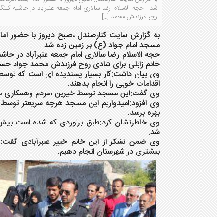
روح فرزندش محمد […]
به گزارش سایت کنارصندل ،صبح دیروز با حضور امام 
مسجد امام جواد (ع) بر زمین زده شد .
خانم زابلی برای شادی روح
فرزندش محمد جواد حسین
وی بیان داشت:کار بسیار پسندیده ای است که توسط ا
اقدامات خوبی را انجام
بدهند.
وی گفت:این مسجد توسط خیرین ،مردم وهمکاری مسئولین شهرستان د
وی افزود:امیدواریم این مسجد هرچه سریعتر توسط م
بهره برسد.
شد.
وی ضمن تشکر از این خانم خییر عنبرآبادی گفت:ام
بیشتری در شهرستان انجام
دهیم.