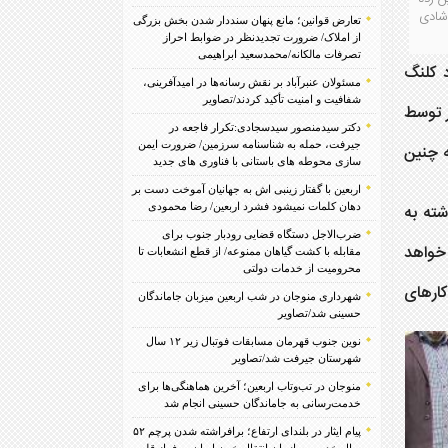
سط خانم زابلی برای شادی
تعارض قوانین؛ مانع پنهان سنددار شدن بخش بزرگی
از املاک/ ضرورت تجدیدنظر در ضوابط احراز
تصرفات مالکانه/محمدسعید ابراهیمی
د کلنگ
مسئولان عنبرآباد بر نقش رسانه‌ها در امیدآفرینی،
شفافیت و امنیت تأکید کردند/تصاویر
د در حاشیه کلنگ زنی این مسجد اظهار داشت:زمین این مسجد درحدود ۴۳۰ متر توسط
دکتر سیدمنصور سیدسجادی:تکرار فاجعه در
جیرفت، حمله به شناسنامه سرزمین/ ضرورت ایمن
ه چنین
سازی محوطه های باستانی با فناوری های جدید
اربعین با گفتار زینبی اش به جهانیان آموخت دست بر
شته به
دهان کلمات نمیشود فشرد اربعین/ رضا محمودی
ضرب‌الاجل دستگاه قضایی رودبار جنوب برای
زینه خواهد
مقابله با کشت گیاهان ممنوعه/ از قطع انشعابات تا
محرومیت از خدمات دولتی
ارهای
شهرداری منوجان در شب اربعین میزبان جاماندگان
حسینی شد/تصاویر
نوین جنوب قهرمان مسابقات فوتبال زیر ۱۲ سال
شهرستان جیرفت شد/تصاویر
منوجان در تب‌وتاب اربعین؛ آخرین هماهنگی‌ها برای
خدمت‌رسانی به جاماندگان حسینی انجام شد
پیام ایثار در بلندای ارتفاع؛ برافراشته شدن پرچم ۵۲
سال خدمت سازمان انتقال خون ایران بر فراز قله