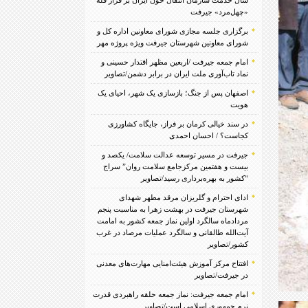
«چهل‌مرد» جیرفت
برگزاری جلسه مجازی شورای معاونین اداره کل و
شورای معاونین شهرستان جیرفت ویژه پروژه مهر
امام جمعه جیرفت /اربعین مظهر اقتدار حسینی و
نماد تاب‌آوری ملت ایران در برابر دشمن/تصاویر
اصفهان پس از جنگ؛ بازسازی یک شهر، احیای یک
هویت
در سند خیالی کرمان بر فراز، جایگاه کشاورزی
کجاست؟ / احسان احمدی
جیرفت در مسیر توسعه عدالت سلامت/ یکصد و
بیست و هفتمین مرکزجامع سلامت روان” سراج
“کشور به بهره‌برداری رسید/تصاویر
ادای احترام و گلریزان مرقد مطهر شهدای
شهرستان جیرفت در بهشت زهرا به مناسبت پنجم
مردادماه سالگرد اولین نماز جمعه کشور به امامت
آیت‌الله طالقانی و سالگرد عملیات مرصاد در غرب
کشور/تصاویر
افتتاح مرکز آموزش هیئت‌امنایی مهارت‌های معدنی
در جیرفت/تصاویر
امام جمعه جیرفت: نماز جمعه حلقه راهبردی قدرت
نرم جمهوری اسلامی است/تصاویر