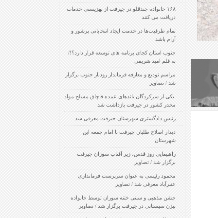
۱۶۸ خانواده چندقلو در جیرفت از بهزیستی خدمات
دریافت می کنند
تمام ظرفیت‌ها در خدمت ایجاد انتخاباتی پرشور و
آرام باشد
جنوب استان کجای برنامه های توسعه قرار دارد؟!/
به قلم امید شریفی
مراسم تودیع و معارفه فرماندار رودبار جنوب برگزار
شد / تصاویر
‍ یکی از سرکردگان باندهای عمده قاچاق مسلح مواد
مخدر کشور در جیرفت بازداشت شد
رئیس دادگستری شهرستان جیرفت معرفی شد
دیدار اصلاح طلبان جیرفت با امام جمعه این
شهرستان
راهپیمایی روز قدس، زیر آفتاب سوزان جیرفت
برگزار شد / تصاویر
محمود رئیسی به عنوان سرپرست فرمانداری
عنبرآباد معرفی شد / تصاویر
جشن مذهبی و سنتی ختنه سوران توسط خانواده
بیژن سیستانی در جیرفت برگزار شد / تصاویر