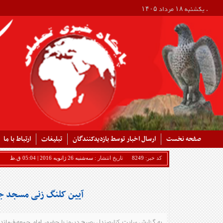
. یکشنبه ۱۸ مرداد ۱۴۰۵
صفحه نخست
ارسال اخبار توسط بازدیدکنندگان
تبلیغات
ارتباط با ما
کد خبر:
8249
تاریخ انتشار :
سه‌شنبه 26 ژانویه 2016 | 05:04 ق.ظ
آیین کلنگ زنی مسجد جوا
به گزارش سایت کنارصندل ،صبح دیروز با حضور امام جمعه،فرماندار