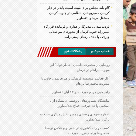
گام بلند مجلس برای تثبیت امنیت پایدار در دیار
کریمان / سبزپوشان انتظامی در جنوب کرمان
مستقل می‌شوند/تصاویر
بازدید میدانی مدیرکل راهداری و فرمانده قرارگاه
پلیس‌راه جنوب کرمان از محورهای مواصلاتی
جیرفت با هدف ارتقای ایمنی راه‌ها
انتخاب سردبير
مشكلات شهر
رونمایی از مجموعه داستان “خاطرخواه” اثر
سهراب براهام در کرمان
آغاز فعالیت موسسه فرهنگی و هنری تمدن جاوید با
مدیریت محمدرضا براهام
راهپیمایی مردم جیرفت در ۱۳ آبان / تصاویر
نمایشگاه دستاوردهای پژوهشی دانشگاه آزاد
اسلامی واحد جیرفت افتتاح شد/تصاویر
یادواره شهدای روستای رومرز بخش مرکزی جیرفت
برگزار شد/تصاویر
کسب دو رتبه کشوری در شعر نو و عکس توسط
محمدرضا براهام فرزند جیرفت