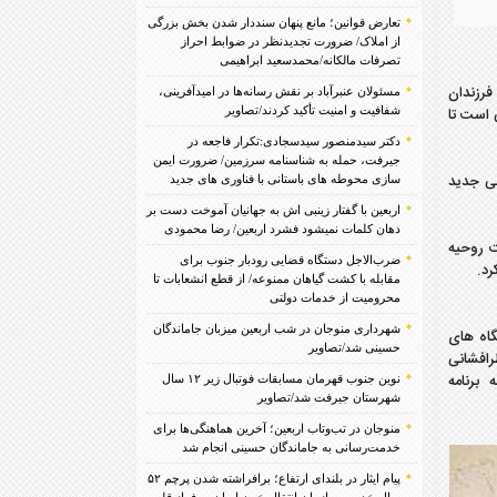
تعارض قوانین؛ مانع پنهان سنددار شدن بخش بزرگی
از املاک/ ضرورت تجدیدنظر در ضوابط احراز
تصرفات مالکانه/محمدسعید ابراهیمی
رزندان
مسئولان عنبرآباد بر نقش رسانه‌ها در امیدآفرینی،
 است تا
شفافیت و امنیت تأکید کردند/تصاویر
دکتر سیدمنصور سیدسجادی:تکرار فاجعه در
جیرفت، حمله به شناسنامه سرزمین/ ضرورت ایمن
لی جدید
سازی محوطه های باستانی با فناوری های جدید
اربعین با گفتار زینبی اش به جهانیان آموخت دست بر
دهان کلمات نمیشود فشرد اربعین/ رضا محمودی
ت روحیه
ضرب‌الاجل دستگاه قضایی رودبار جنوب برای
رد.
مقابله با کشت گیاهان ممنوعه/ از قطع انشعابات تا
محرومیت از خدمات دولتی
شهرداری منوجان در شب اربعین میزبان جاماندگان
گاه های
حسینی شد/تصاویر
رافشانی
 برنامه
نوین جنوب قهرمان مسابقات فوتبال زیر ۱۲ سال
شهرستان جیرفت شد/تصاویر
منوجان در تب‌وتاب اربعین؛ آخرین هماهنگی‌ها برای
خدمت‌رسانی به جاماندگان حسینی انجام شد
پیام ایثار در بلندای ارتفاع؛ برافراشته شدن پرچم ۵۲
سال خدمت سازمان انتقال خون ایران بر فراز قله