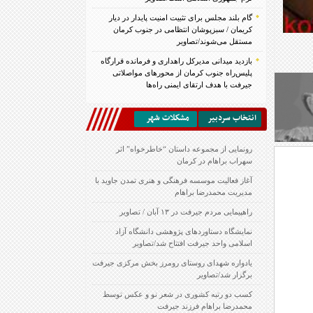
گام بلند مجلس برای تثبیت امنیت پایدار در دیار
کریمان / سبزپوشان انتظامی در جنوب کرمان
مستقل می‌شوند/تصاویر
بازدید میدانی مدیرکل راهداری و فرمانده قرارگاه
پلیس‌راه جنوب کرمان از محورهای مواصلاتی
جیرفت با هدف ارتقای ایمنی راه‌ها
انتخاب سردبير
مشكلات شهر
رونمایی از مجموعه داستان “خاطرخواه” اثر
سهراب براهام در کرمان
آغاز فعالیت موسسه فرهنگی و هنری تمدن جاوید با
مدیریت محمدرضا براهام
راهپیمایی مردم جیرفت در ۱۳ آبان / تصاویر
نمایشگاه دستاوردهای پژوهشی دانشگاه آزاد
اسلامی واحد جیرفت افتتاح شد/تصاویر
یادواره شهدای روستای رومرز بخش مرکزی جیرفت
برگزار شد/تصاویر
کسب دو رتبه کشوری در شعر نو و عکس توسط
محمدرضا براهام فرزند جیرفت