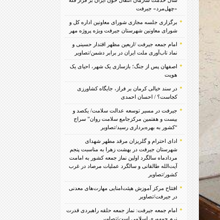
«چهل‌مرد» جیرفت
برگزاری جلسه مجازی شورای معاونین اداره کل و
شورای معاونین شهرستان جیرفت ویژه پروژه مهر
امام جمعه جیرفت /اربعین مظهر اقتدار حسینی و
نماد تاب‌آوری ملت ایران در برابر دشمن/تصاویر
اصفهان پس از جنگ؛ بازسازی یک شهر، احیای یک
هویت
در سند خیالی کرمان بر فراز، جایگاه کشاورزی
کجاست؟ / احسان احمدی
جیرفت در مسیر توسعه عدالت سلامت/ یکصد و
بیست و هفتمین مرکزجامع سلامت روان” سراج
“کشور به بهره‌برداری رسید/تصاویر
ادای احترام و گلریزان مرقد مطهر شهدای
شهرستان جیرفت در بهشت زهرا به مناسبت پنجم
مردادماه سالگرد اولین نماز جمعه کشور به امامت
آیت‌الله طالقانی و سالگرد عملیات مرصاد در غرب
کشور/تصاویر
افتتاح مرکز آموزش هیئت‌امنایی مهارت‌های معدنی
در جیرفت/تصاویر
امام جمعه جیرفت: نماز جمعه حلقه راهبردی قدرت
نرم جمهوری اسلامی است/تصاویر