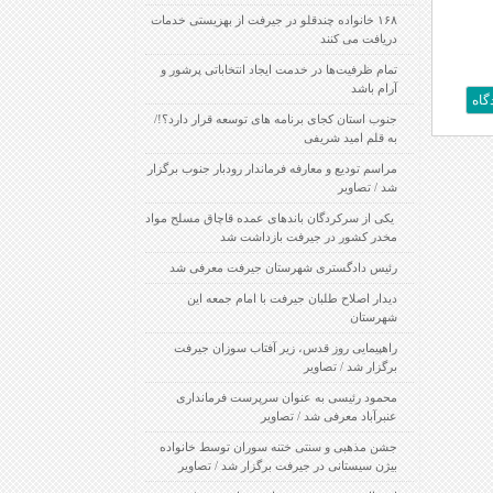
۱۶۸ خانواده چندقلو در جیرفت از بهزیستی خدمات
دریافت می کنند
تمام ظرفیت‌ها در خدمت ایجاد انتخاباتی پرشور و
آرام باشد
جنوب استان کجای برنامه های توسعه قرار دارد؟!/
به قلم امید شریفی
مراسم تودیع و معارفه فرماندار رودبار جنوب برگزار
شد / تصاویر
‍ یکی از سرکردگان باندهای عمده قاچاق مسلح مواد
مخدر کشور در جیرفت بازداشت شد
رئیس دادگستری شهرستان جیرفت معرفی شد
دیدار اصلاح طلبان جیرفت با امام جمعه این
شهرستان
راهپیمایی روز قدس، زیر آفتاب سوزان جیرفت
برگزار شد / تصاویر
محمود رئیسی به عنوان سرپرست فرمانداری
عنبرآباد معرفی شد / تصاویر
جشن مذهبی و سنتی ختنه سوران توسط خانواده
بیژن سیستانی در جیرفت برگزار شد / تصاویر