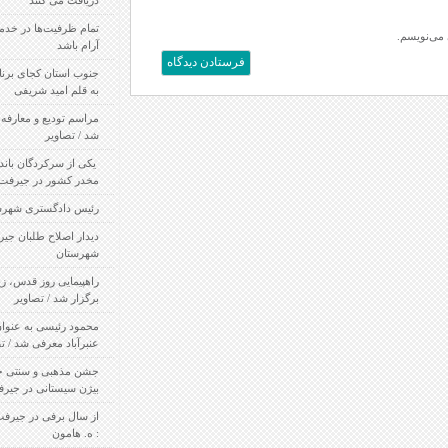
تمام ظرفیت‌ها در خدمت ایجاد انتخاباتی پرشور و
آرام باشد
جنوب استان کجای برنامه های توسعه قرار دارد؟!/
به قلم امید شریفی
مراسم تودیع و معارفه فرماندار رودبار جنوب برگزار
شد / تصاویر
‍ یکی از سرکردگان باندهای عمده قاچاق مسلح مواد
مخدر کشور در جیرفت بازداشت شد
رئیس دادگستری شهرستان جیرفت معرفی شد
دیدار اصلاح طلبان جیرفت با امام جمعه این
شهرستان
راهپیمایی روز قدس، زیر آفتاب سوزان جیرفت
برگزار شد / تصاویر
محمود رئیسی به عنوان سرپرست فرمانداری
عنبرآباد معرفی شد / تصاویر
جشن مذهبی و سنتی ختنه سوران توسط خانواده
بیژن سیستانی در جیرفت برگزار شد / تصاویر
از سال برفی در جیرفت تا جشنواره برف / نویسنده
: ه. هامون