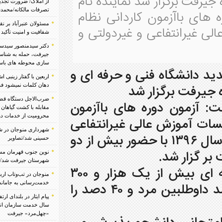
فت برگزار شد نماینده تام
از املاک/ ضرورت تجدیدنظر در ضوابط احراز
تصرفات مالکانه/محمدسعید ابراهیمی
اردانی نظام
مسئولان عنبرآباد بر نقش رسانه‌ها در امیدآفرینی،
 غیردولتی و
شفافیت و امنیت تأکید کردند/تصاویر
دکتر سیدمنصور سیدسجادی:تکرار فاجعه در
جیرفت، حمله به شناسنامه سرزمین/ ضرورت ایمن
سازی محوطه های باستانی با فناوری های جدید
 و حرفه ای و
اربعین با گفتار زینبی اش به جهانیان آموخت دست بر
دهان کلمات نمیشود فشرد اربعین/ رضا محمودی
ضرب‌الاجل دستگاه قضایی رودبار جنوب برای
 های باآزمون
مقابله با کشت گیاهان ممنوعه/ از قطع انشعابات تا
محرومیت از خدمات دولتی
ی غیرانتفاعی
شهرداری منوجان در شب اربعین میزبان جاماندگان
ردانی به کارشناسی ناپیوسته سال ۱۳۹۶ با حضور بیش از دو
حسینی شد/تصاویر
نوین جنوب قهرمان مسابقات فوتبال زیر ۱۲ سال
شهرستان جیرفت شد/تصاویر
دکتر ستایی مختاری افزود: در آزمون فنی و حرفه ای بیش از یک هزار و ۳۰۰
منوجان در تب‌وتاب اربعین؛ آخرین هماهنگی‌ها برای
خدمت‌رسانی به جاماندگان حسینی انجام شد
داوطلب مرد و زن شرکت کرده بوده اند که ۶۰ درصد داوطلبین مرد و ۴۰ دصد را
پیام ایثار در بلندای ارتفاع؛ برافراشته شدن پرچم ۵۲
سال خدمت سازمان انتقال خون ایران بر فراز قله
«چهل‌مرد» جیرفت