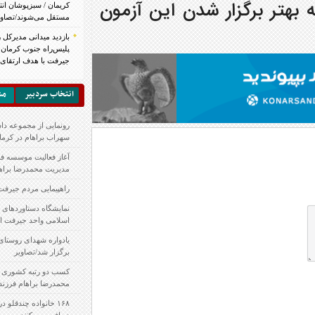
دن این آزمون
کریمان / سبزپوشان انتظامی در جنوب کرمان
مستقل می‌شوند/تصاویر
بازدید میدانی مدیرکل راهداری و فرمانده قرارگاه
پلیس‌راه جنوب کرمان از محورهای مواصلاتی
جیرفت با هدف ارتقای ایمنی راه‌ها
انتخاب سردبير
مشكلات شهر
رونمایی از مجموعه داستان “خاطرخواه” اثر
سهراب براهام در کرمان
آغاز فعالیت موسسه فرهنگی و هنری تمدن جاوید با
مدیریت محمدرضا براهام
راهپیمایی مردم جیرفت در ۱۳ آبان / تصاویر
نمایشگاه دستاوردهای پژوهشی دانشگاه آزاد
اسلامی واحد جیرفت افتتاح شد/تصاویر
یادواره شهدای روستای رومرز بخش مرکزی جیرفت
برگزار شد/تصاویر
کسب دو رتبه کشوری در شعر نو و عکس توسط
محمدرضا براهام فرزند جیرفت
۱۶۸ خانواده چندقلو در جیرفت از بهزیستی خدمات
دریافت می کنند