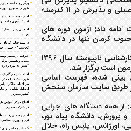
امتحانی دانشجو پذیرش می
برگزاری جلسه مجازی شورای معاونین اداره کل و
شود که پذیرش در ۳۱ کدرشته براساس سوابق تحصیلی و پذیرش در ۱۱ کدرشته
شورای معاونین شهرستان جیرفت ویژه پروژه مهر
امام جمعه جیرفت /اربعین مظهر اقتدار حسینی و
نماد تاب‌آوری ملت ایران در برابر دشمن/تصاویر
ون دوره های
اصفهان پس از جنگ؛ بازسازی یک شهر، احیای یک
هویت
جنوب کرمان تنها در دانشگاه
در سند خیالی کرمان بر فراز، جایگاه کشاورزی
کجاست؟ / احسان احمدی
دکتر ستایی مختاری بیان کرد: آزمون کاردانی به کارشناسی ناپیوسته سال ۱۳۹۶
جیرفت در مسیر توسعه عدالت سلامت/ یکصد و
بیست و هفتمین مرکزجامع سلامت روان” سراج
“کشور به بهره‌برداری رسید/تصاویر
فهرست اسامی
ادای احترام و گلریزان مرقد مطهر شهدای
شهرستان جیرفت در بهشت زهرا به مناسبت پنجم
اه ۹۶ از طریق سایت سازمان سنجش
مردادماه سالگرد اولین نماز جمعه کشور به امامت
آیت‌الله طالقانی و سالگرد عملیات مرصاد در غرب
کشور/تصاویر
افتتاح مرکز آموزش هیئت‌امنایی مهارت‌های معدنی
اه های اجرایی
در جیرفت/تصاویر
اه پیام نور،
امام جمعه جیرفت: نماز جمعه حلقه راهبردی قدرت
نرم جمهوری اسلامی است/تصاویر
یس راه، حلال
گام بلند مجلس برای تثبیت امنیت پایدار در دیار