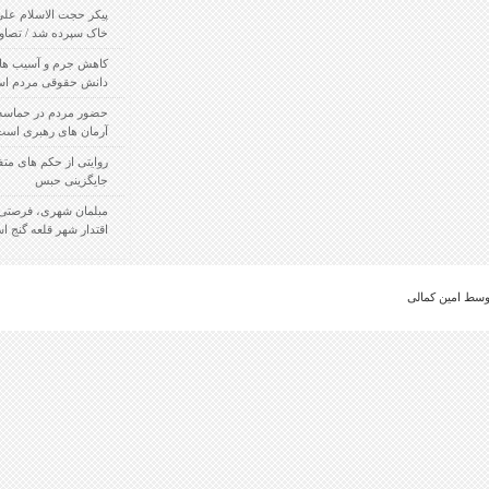
پیکر حجت الاسلام علی زادسر جیرفتی تشییع و به
خاک سپرده شد / تصاویر
کاهش جرم و آسیب های اجتماعی در گرو افزایش
دانش حقوقی مردم است
حضور مردم در حماسه نهم دی حمایت از انقلاب و
آرمان های رهبری است / تصاویر
روایتی از حکم های متفاوت قاضی کرمانی در
جایگزینی حبس
مبلمان شهری، فرصتی بزرگ برای تحول سازی و
اقتدار شهر قلعه گنج است