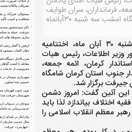
منای یادمان
از املاک/ ضرورت تجدیدنظر در ضوابط احراز
، سران طوایف
تصرفات مالکانه/محمدسعید ابراهیمی
مسئولان عنبرآباد بر نقش رسانه‌ها در امیدآفرینی،
و مردم خونگرم و ولایتمدار جنوب استان کرمان شامگاه امشب سه شنبه ۳۰آبانماه
شفافیت و امنیت تأکید کردند/تصاویر
دکتر سیدمنصور سیدسجادی:تکرار فاجعه در
جیرفت، حمله به شناسنامه سرزمین/ ضرورت ایمن
سازی محوطه های باستانی با فناوری های جدید
، شامگاه امروز سه شنبه ۳۰ آبان ماه، اختتامیه
اربعین با گفتار زینبی اش به جهانیان آموخت دست بر
، رئیس هیات
دهان کلمات نمیشود فشرد اربعین/ رضا محمودی
ضرب‌الاجل دستگاه قضایی رودبار جنوب برای
 ائمه جمعه،
مقابله با کشت گیاهان ممنوعه/ از قطع انشعابات تا
محرومیت از خدمات دولتی
کرمان شامگاه
شهرداری منوجان در شب اربعین میزبان جاماندگان
حسینی شد/تصاویر
 امروز دشمن
نوین جنوب قهرمان مسابقات فوتبال زیر ۱۲ سال
شهرستان جیرفت شد/تصاویر
ازد لذا باید
منوجان در تب‌وتاب اربعین؛ آخرین هماهنگی‌ها برای
اب اسلامی را
خدمت‌رسانی به جاماندگان حسینی انجام شد
پیام ایثار در بلندای ارتفاع؛ برافراشته شدن پرچم ۵۲
سال خدمت سازمان انتقال خون ایران بر فراز قله
«چهل‌مرد» جیرفت