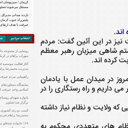
کریمان / سبزپوشان انتظامی در جنوب کرمان
مستقل می‌شوند/تصاویر
بازدید میدانی مدیرکل راهداری و فرمانده قرارگاه
پلیس‌راه جنوب کرمان از محورهای مواصلاتی
جیرفت با هدف ارتقای ایمنی راه‌ها
انتخاب سردبير
مشكلات شهر
ین گفت: مردم
ن رهبر معظم
رونمایی از مجموعه داستان “خاطرخواه” اثر
سهراب براهام در کرمان
آغاز فعالیت موسسه فرهنگی و هنری تمدن جاوید با
مدیریت محمدرضا براهام
مل با یادمان
راهپیمایی مردم جیرفت در ۱۳ آبان / تصاویر
رستگاری را در
نمایشگاه دستاوردهای پژوهشی دانشگاه آزاد
اسلامی واحد جیرفت افتتاح شد/تصاویر
یادواره شهدای روستای رومرز بخش مرکزی جیرفت
برگزار شد/تصاویر
ام نیاز داشته
کسب دو رتبه کشوری در شعر نو و عکس توسط
محمدرضا براهام فرزند جیرفت
ددی محکوم به
۱۶۸ خانواده چندقلو در جیرفت از بهزیستی خدمات
دریافت می کنند