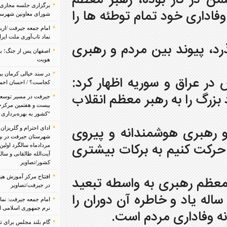
ه، رهبر معظم
برگزاری جلسه مجازی شورای معاونین اداره کل و
م توطئه ها را
شورای معاونین شهرستان جیرفت ویژه پروژه مهر
امام جمعه جیرفت /اربعین مظهر اقتدار حسینی و
نماد تاب‌آوری ملت ایران در برابر دشمن/تصاویر
مردم و رهبری
اصفهان پس از جنگ؛ بازسازی یک شهر، احیای یک
هویت
در سند خیالی کرمان بر فراز، جایگاه کشاورزی
یه اظهار کرد:
کجاست؟ / احسان احمدی
ر معظم انقلاب
جیرفت در مسیر توسعه عدالت سلامت/ یکصد و
بیست و هفتمین مرکزجامع سلامت روان” سراج
“کشور به بهره‌برداری رسید/تصاویر
دانه و پیروی
ادای احترام و گلریزان مرقد مطهر شهدای
شهرستان جیرفت در بهشت زهرا به مناسبت پنجم
برکات بیشتری
مردادماه سالگرد اولین نماز جمعه کشور به امامت
آیت‌الله طالقانی و سالگرد عملیات مرصاد در غرب
کشور/تصاویر
 رهبری به واسطه تبعید
افتتاح مرکز آموزش هیئت‌امنایی مهارت‌های معدنی
در جیرفت/تصاویر
 آن دوران را
امام جمعه جیرفت: نماز جمعه حلقه راهبردی قدرت
نرم جمهوری اسلامی است/تصاویر
 است.
گام بلند مجلس برای تثبیت امنیت پایدار در دیار