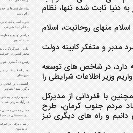
ه تنها، نظام
تمام ظرفیت‌ها در خدمت ایجاد انتخاباتی پرشور و
آرام باشد
جنوب استان کجای برنامه های توسعه قرار دارد؟!/
حانیت، اسلام
به قلم امید شریفی
مراسم تودیع و معارفه فرماندار رودبار جنوب برگزار
شد / تصاویر
 کابینه دولت
‍ یکی از سرکردگان باندهای عمده قاچاق مسلح مواد
مخدر کشور در جیرفت بازداشت شد
رئیس دادگستری شهرستان جیرفت معرفی شد
خص های توسعه
دیدار اصلاح طلبان جیرفت با امام جمعه این
ات شرایطی را
شهرستان
راهپیمایی روز قدس، زیر آفتاب سوزان جیرفت
برگزار شد / تصاویر
نی از مدیرکل
محمود رئیسی به عنوان سرپرست فرمانداری
 کرمان، طرح
عنبرآباد معرفی شد / تصاویر
جشن مذهبی و سنتی ختنه سوران توسط خانواده
ای دیگری نیز
بیژن سیستانی در جیرفت برگزار شد / تصاویر
از سال برفی در جیرفت تا جشنواره برف / نویسنده
: ه. هامون