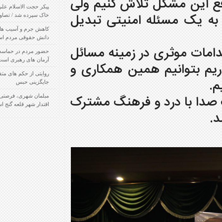
لاش کنیم ولی
پیکر حجت الاسلام علی زادسر جیرفتی تشییع و به
منیتی تبدیل
خاک سپرده شد / تصاویر
کاهش جرم و آسیب های اجتماعی در گرو افزایش
دانش حقوقی مردم است
 زمینه مسائل
حضور مردم در حماسه نهم دی حمایت از انقلاب و
آرمان های رهبری است / تصاویر
مین همکاری و
روایتی از حکم های متفاوت قاضی کرمانی در
جایگزینی حبس
 فرهنگ مشترک
مبلمان شهری، فرصتی بزرگ برای تحول سازی و
اقتدار شهر قلعه گنج است