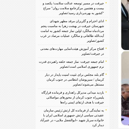
جیرفت در مسیر توسعه عدالت سلامت/ یکصد و
بیست و هفتمین مرکزجامع سلامت روان” سراج
“کشور به بهره‌برداری رسید/تصاویر
ادای احترام و گلریزان مرقد مطهر شهدای
شهرستان جیرفت در بهشت زهرا به مناسبت پنجم
مردادماه سالگرد اولین نماز جمعه کشور به امامت
آیت‌الله طالقانی و سالگرد عملیات مرصاد در غرب
کشور/تصاویر
افتتاح مرکز آموزش هیئت‌امنایی مهارت‌های معدنی
در جیرفت/تصاویر
امام جمعه جیرفت: نماز جمعه حلقه راهبردی قدرت
نرم جمهوری اسلامی است/تصاویر
گام بلند مجلس برای تثبیت امنیت پایدار در دیار
کریمان / سبزپوشان انتظامی در جنوب کرمان
مستقل می‌شوند/تصاویر
بازدید میدانی مدیرکل راهداری و فرمانده قرارگاه
پلیس‌راه جنوب کرمان از محورهای مواصلاتی
جیرفت با هدف ارتقای ایمنی راه‌ها
به نمایندگی از فرمانده کل ارتش؛رئیس سازمان
عقیدتی سیاسی ارتش جمهوری اسلامی ایران با
خانواده سرباز شهید «ابوالفضل ملایی» در عنبرآباد
دیدار کرد