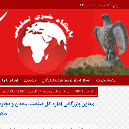
. پنج شنبه ۱۵ مرداد ۱۴۰۵
صفحه نخست
ارسال اخبار توسط بازدیدکنندگان
تبلیغات
ارتباط با ما
کد خبر:
78062
تاریخ انتشار :
پنج‌شنبه 24 آگوست 2023 | 13:00 ب.ظ
معاون بازرگانی اداره کل صنعت، معدن و تجار
منصف