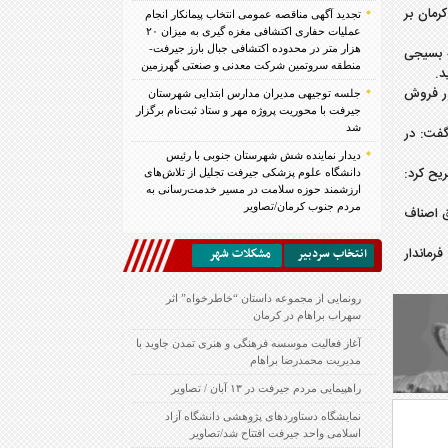
رمان بر
تجدید آگهی مناقصه عمومی انتخاب پیمانکار انجام
عملیات حفاری اکتشافی مغزه گیری به میزان ۲۰
هزار متر در محدوده اکتشافی جبال بارز جیرفت-
 بسیجی
منطقه سروتمین شرکت معدنی و صنعتی گهرزمین
د.
ور فروش
جلسه توجیهی مدیران مدارس ابتدایی شهرستان
جیرفت با محوریت پروژه مهر و ستاد ثبت‌نام برگزار
شد
گفت: در
دیدار نماینده شش شهرستان جنوبی با رئیس
یح کرد:
دانشگاه علوم پزشکی جیرفت تجلیل از تلاش‌های
ارزشمند حوزه سلامت در مسیر خدمت‌رسانی به
مردم جنوب کرمان/تصاویر
ین و به اتاق اصناف
رماندار
انتخاب سردبير
مشكلات شهر
رونمایی از مجموعه داستان “خاطرخواه” اثر
سهراب براهام در کرمان
آغاز فعالیت موسسه فرهنگی و هنری تمدن جاوید با
مدیریت محمدرضا براهام
راهپیمایی مردم جیرفت در ۱۳ آبان / تصاویر
نمایشگاه دستاوردهای پژوهشی دانشگاه آزاد
اسلامی واحد جیرفت افتتاح شد/تصاویر