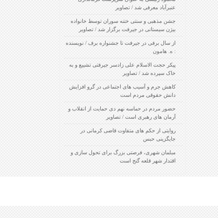
عنبرآباد معرفی شد / تصاویر
جشن مذهبی و سنتی ختنه سوران توسط خانواده
بیژن سیستانی در جیرفت برگزار شد / تصاویر
از سال برفی در جیرفت تا جشنواره برف / نویسنده
: ه. هامون
پیکر حجت الاسلام علی زادسر جیرفتی تشییع و به
خاک سپرده شد / تصاویر
کاهش جرم و آسیب های اجتماعی در گرو افزایش
دانش حقوقی مردم است
حضور مردم در حماسه نهم دی حمایت از انقلاب و
آرمان های رهبری است / تصاویر
روایتی از حکم های متفاوت قاضی کرمانی در
جایگزینی حبس
مبلمان شهری، فرصتی بزرگ برای تحول سازی و
اقتدار شهر قلعه گنج است