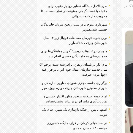
قل از
نه در
ضرب‌الاجل دستگاه قضایی رودبار جنوب برای
مقابله با کشت گیاهان ممنوعه/ از قطع انشعابات تا
محرومیت از خدمات دولتی
شهرداری منوجان در شب اربعین میزبان جاماندگان
حسینی شد/تصاویر
نوین جنوب قهرمان مسابقات فوتبال زیر ۱۲ سال
شهرستان جیرفت شد/تصاویر
منوجان در تب‌وتاب اربعین؛ آخرین هماهنگی‌ها برای
خدمت‌رسانی به جاماندگان حسینی انجام شد
پیام ایثار در بلندای ارتفاع؛ برافراشته شدن پرچم ۵۲
سال خدمت سازمان انتقال خون ایران بر فراز قله
«چهل‌مرد» جیرفت
برگزاری جلسه مجازی شورای معاونین اداره کل و
شورای معاونین شهرستان جیرفت ویژه پروژه مهر
امام جمعه جیرفت /اربعین مظهر اقتدار حسینی و
نماد تاب‌آوری ملت ایران در برابر دشمن/تصاویر
اصفهان پس از جنگ؛ بازسازی یک شهر، احیای یک
هویت
در سند خیالی کرمان بر فراز، جایگاه کشاورزی
کجاست؟ / احسان احمدی