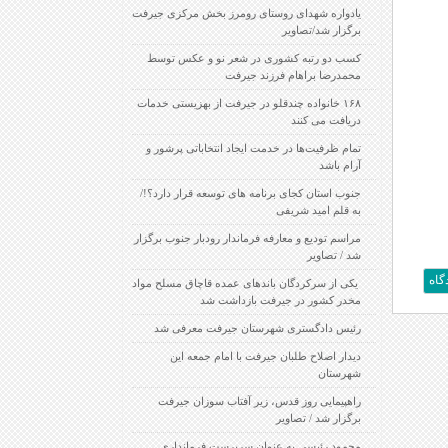
یادواره شهدای روستای رومرز بخش مرکزی جیرفت
برگزار شد/تصاویر
کسب دو رتبه کشوری در شعر نو و عکس توسط
محمدرضا براهام فرزند جیرفت
۱۶۸ خانواده چندقلو در جیرفت از بهزیستی خدمات
دریافت می کنند
تمام ظرفیت‌ها در خدمت ایجاد انتخاباتی پرشور و
آرام باشد
جنوب استان کجای برنامه های توسعه قرار دارد؟!/
به قلم امید شریفی
مراسم تودیع و معارفه فرماندار رودبار جنوب برگزار
شد / تصاویر
‍ یکی از سرکردگان باندهای عمده قاچاق مسلح مواد
مخدر کشور در جیرفت بازداشت شد
رئیس دادگستری شهرستان جیرفت معرفی شد
دیدار اصلاح طلبان جیرفت با امام جمعه این
شهرستان
راهپیمایی روز قدس، زیر آفتاب سوزان جیرفت
برگزار شد / تصاویر
محمود رئیسی به عنوان سرپرست فرمانداری