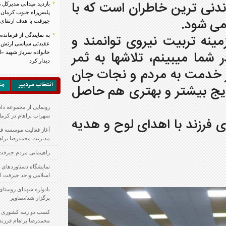
ن است که با
بازدید میدانی مدیرکل راهداری و فرمانده قرارگاه
پلیس‌راه جنوب کرمان از محورهای مواصلاتی
جیرفت با هدف ارتقای ایمنی راه‌ها
وی توانمند و
به نمایندگی از فرمانده کل ارتش؛رئیس سازمان
عقیدتی سیاسی ارتش جمهوری اسلامی ایران با
لاشها به ثمر
خانواده سرباز شهید «ابوالفضل ملایی» در عنبرآباد
دیدار کرد
 و نجات جان
انتخاب سردبير
مشكلات شهر
بهتری هم حاصل
رونمایی از مجموعه داستان “خاطرخواه” اثر
سهراب براهام در کرمان
ی لوح و هدیه
آغاز فعالیت موسسه فرهنگی و هنری تمدن جاوید با
مدیریت محمدرضا براهام
راهپیمایی مردم جیرفت در ۱۳ آبان / تصاویر
نمایشگاه دستاوردهای پژوهشی دانشگاه آزاد
اسلامی واحد جیرفت افتتاح شد/تصاویر
یادواره شهدای روستای رومرز بخش مرکزی جیرفت
برگزار شد/تصاویر
کسب دو رتبه کشوری در شعر نو و عکس توسط
محمدرضا براهام فرزند جیرفت