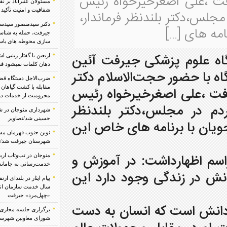
یرخواه رئیس
مسئولان عنبرآباد بر نقش رسانه‌ها در امیدآفرینی،
شفافیت و امنیت تأکید کردند/تصاویر
ظر فرماندار،
دکتر سیدمنصور سیدسجادی:تکرار فاجعه در
جیرفت، حمله به شناسنامه سرزمین/ ضرورت ایمن
سازی محوطه های باستانی با فناوری های جدید
ی جیرفت آئین
اربعین با گفتار زینبی اش به جهانیان آموخت دست بر
دهان کلمات نمیشود فشرد اربعین/ رضا محمودی
با حضور حجت‌الاسلام دکتر
ضرب‌الاجل دستگاه قضایی رودبار جنوب برای
مقابله با کشت گیاهان ممنوعه/ از قطع انشعابات تا
خیرخواه رئیس
محرومیت از خدمات دولتی
کتر بلندنظر
شهرداری منوجان در شب اربعین میزبان جاماندگان
حسینی شد/تصاویر
 های خاص این
نوین جنوب قهرمان مسابقات فوتبال زیر ۱۲ سال
شهرستان جیرفت شد/تصاویر
: در آموزش و
منوجان در تب‌وتاب اربعین؛ آخرین هماهنگی‌ها برای
خدمت‌رسانی به جاماندگان حسینی انجام شد
ود دارد این
پیام ایثار در بلندای ارتفاع؛ برافراشته شدن پرچم ۵۲
سال خدمت سازمان انتقال خون ایران بر فراز قله
«چهل‌مرد» جیرفت
انسان به دست
برگزاری جلسه مجازی شورای معاونین اداره کل و
شورای معاونین شهرستان جیرفت ویژه پروژه مهر