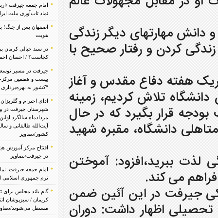
مجهولات عالم
امام جمعه جیرفت /اربعین مظهر اقتدار حسینی و
نماد تاب‌آوری ملت ایران در برابر دشمن/تصاویر
ی دیگر زندگی
اصفهان پس از جنگ؛ بازسازی یک شهر، احیای یک
هویت
فتار صحیح با
در سند خیالی کرمان بر فراز، جایگاه کشاورزی
کجاست؟ / احسان احمدی
جیرفت در مسیر توسعه عدالت سلامت/ یکصد و
مقدس و آغاز
بیست و هفتمین مرکزجامع سلامت روان” سراج
“کشور به بهره‌برداری رسید/تصاویر
کردیم، زمینه
ادای احترام و گلریزان مرقد مطهر شهدای
رد که در حال
شهرستان جیرفت در بهشت زهرا به مناسبت پنجم
مردادماه سالگرد اولین نماز جمعه کشور به امامت
، مقبره شهید
آیت‌الله طالقانی و سالگرد عملیات مرصاد در غرب
کشور/تصاویر
افتتاح مرکز آموزش هیئت‌امنایی مهارت‌های معدنی
فزود: آموختن
در جیرفت/تصاویر
امام جمعه جیرفت: نماز جمعه حلقه راهبردی قدرت
نرم جمهوری اسلامی است/تصاویر
ین آئین ضمن
گام بلند مجلس برای تثبیت امنیت پایدار در دیار
کریمان / سبزپوشان انتظامی در جنوب کرمان
داشت: دوران
مستقل می‌شوند/تصاویر