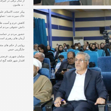
از سال برفی در جیرفت تا جشنواره برف / نویسنده
: ه. هامون
پیکر حجت الاسلام علی زادسر جیرفتی تشییع و به
خاک سپرده شد / تصاویر
کاهش جرم و آسیب های اجتماعی در گرو افزایش
دانش حقوقی مردم است
حضور مردم در حماسه نهم دی حمایت از انقلاب و
آرمان های رهبری است / تصاویر
روایتی از حکم های متفاوت قاضی کرمانی در
جایگزینی حبس
مبلمان شهری، فرصتی بزرگ برای تحول سازی و
اقتدار شهر قلعه گنج است