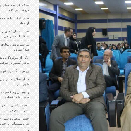
۱۶۸ خانواده چندقلو در جیرفت از بهزیستی خدمات
دریافت می کنند
تمام ظرفیت‌ها در خدمت ایجاد انتخاباتی پرشور و
آرام باشد
جنوب استان کجای برنامه های توسعه قرار دارد؟!/
به قلم امید شریفی
مراسم تودیع و معارفه فرماندار رودبار جنوب برگزار
شد / تصاویر
‍ یکی از سرکردگان باندهای عمده قاچاق مسلح مواد
مخدر کشور در جیرفت بازداشت شد
رئیس دادگستری شهرستان جیرفت معرفی شد
دیدار اصلاح طلبان جیرفت با امام جمعه این
شهرستان
راهپیمایی روز قدس، زیر آفتاب سوزان جیرفت
برگزار شد / تصاویر
محمود رئیسی به عنوان سرپرست فرمانداری
عنبرآباد معرفی شد / تصاویر
جشن مذهبی و سنتی ختنه سوران توسط خانواده
بیژن سیستانی در جیرفت برگزار شد / تصاویر