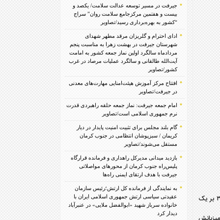
جیرفت در مسیر توسعه عدالت سلامت/ یکصد و
بیست و هفتمین مرکزجامع سلامت روان” سراج
“کشور به بهره‌برداری رسید/تصاویر
ادای احترام و گلریزان مرقد مطهر شهدای
شهرستان جیرفت در بهشت زهرا به مناسبت پنجم
مردادماه سالگرد اولین نماز جمعه کشور به امامت
آیت‌الله طالقانی و سالگرد عملیات مرصاد در غرب
کشور/تصاویر
افتتاح مرکز آموزش هیئت‌امنایی مهارت‌های معدنی
در جیرفت/تصاویر
امام جمعه جیرفت: نماز جمعه حلقه راهبردی قدرت
نرم جمهوری اسلامی است/تصاویر
گام بلند مجلس برای تثبیت امنیت پایدار در دیار
کریمان / سبزپوشان انتظامی در جنوب کرمان
مستقل می‌شوند/تصاویر
بازدید میدانی مدیرکل راهداری و فرمانده قرارگاه
پلیس‌راه جنوب کرمان از محورهای مواصلاتی
جیرفت با هدف ارتقای ایمنی راه‌ها
به نمایندگی از فرمانده کل ارتش؛رئیس سازمان
عقیدتی سیاسی ارتش جمهوری اسلامی ایران با
تیم‌های ملی ایران و سوئد از ساعت ۲۲ امشب در ورزشگاه فرندز آره‌نای استکهلم سوئد در دیداری تدارکاتی به مصاف هم رفتند که این دیدار با نتیجه ۳ بر یک
خانواده سرباز شهید «ابوالفضل ملایی» در عنبرآباد
دیدار کرد
میزبانش