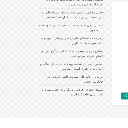
عنبرآباد معرفی شد / تصاویر
جشن مذهبی و سنتی ختنه سوران توسط خانواده
بیژن سیستانی در جیرفت برگزار شد / تصاویر
از سال برفی در جیرفت تا جشنواره برف / نویسنده
: ه. هامون
پیکر حجت الاسلام علی زادسر جیرفتی تشییع و به
خاک سپرده شد / تصاویر
کاهش جرم و آسیب های اجتماعی در گرو افزایش
دانش حقوقی مردم است
حضور مردم در حماسه نهم دی حمایت از انقلاب و
آرمان های رهبری است / تصاویر
روایتی از حکم های متفاوت قاضی کرمانی در
جایگزینی حبس
مبلمان شهری، فرصتی بزرگ برای تحول سازی و
اقتدار شهر قلعه گنج است