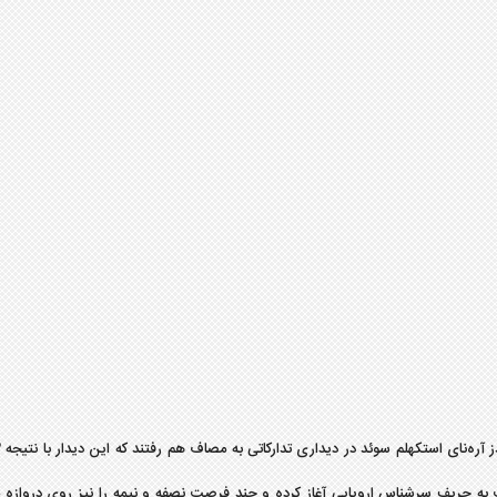
بت به حریف سرشناس اروپایی آغاز کرده و چند فرصت نصفه و نیمه را نیز روی دروازه 