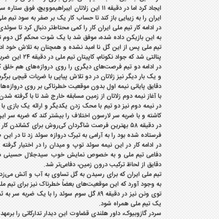
ایجاد کرد اما در دقیقه ۱۱ این زلاتان ایبراهی
ایران را به زیبایی باز کند تا حساب کار یک بر صفر به سود تیم مل
به این بازیکن داده شده، موفق شد با یک شوت محکم گل دوم تیم 
تیم ملی پس از این گل نا امید نشده و همچنان به تلاش خود اد
پنالتی شد که جواد نکونام، کاپیتان تیم ملی در دقیقه ۲۴ این ضربه را تبدیل به گل کرد تا این دیدار همچنان پرگل، جذاب و دیدنی دنبال شود.
در ادامه دو تیم فرصت‌های دیگری را روی دروازه‌های هم خلق ک
و یک بار دیگر نیز زلاتان در دو تلاش پیاپی با ضربات قیچی برگرد
دقایق پایانی نیمه اول بدون موقعیت خطرناکی بر روی دروازه‌های دو تیم سپری شد تا این 
با آغاز نیمه دوم زلاتان از زمین مسابقه خارج شد تا با گرفته شد
کاشته و با ضربه سر لارسون اختلاف را بیشتر کند که ضربه سر ای
در دقیقه ۵۸ بهترین فرصت شاگردان کی‌روش برای کشان
فرستاده شده بود را به آرامی به تیرک دروازه سوئد زد تا در ای
در ادامه کار در این نیمه سوئد توپ و میدان را در اختیار گرفت
دفاعی تیم ملی و به خصوص نمایش خوب سیدجلال حسینی در ای
دقایق از لحاظ ترکیب درون زمین، دفاعی‌تر شد.
تیم ملی ایران که برای رسیدن به گل تساوی به آب و آتش می‌زد
به وجود آورد که این موقعیت‌های بعضاً خطرناک نیز برای تیم ملی از دست رفت تا همچنان 
یک تیم ملی همراه شود.
سردر گازوبیوک، داور هلندی قضاوت این دیدار تدارکاتی را برعه