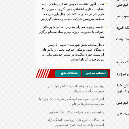
ه تیم ملی
تجدید آگهی مناقصه عمومی انتخاب پیمانکار انجام
عملیات حفاری اکتشافی مغزه گیری به میزان ۲۰
هزار متر در محدوده اکتشافی جبال بارز جیرفت-
ن بار روی پاس زلاتان که با ضربه سر
منطقه سروتمین شرکت معدنی و صنعتی گهرزمین
یک ضربه
جلسه توجیهی مدیران مدارس ابتدایی شهرستان
جیرفت با محوریت پروژه مهر و ستاد ثبت‌نام برگزار
شد
اوت رفت
دیدار نماینده شش شهرستان جنوبی با رئیس
دانشگاه علوم پزشکی جیرفت تجلیل از تلاش‌های
ارزشمند حوزه سلامت در مسیر خدمت‌رسانی به
مردم جنوب کرمان/تصاویر
فرصت را داشت تا روی یک ضربه
انتخاب سردبير
مشكلات شهر
 دروازه
کنان خط
رونمایی از مجموعه داستان “خاطرخواه” اثر
 در این
سهراب براهام در کرمان
آغاز فعالیت موسسه فرهنگی و هنری تمدن جاوید با
تیم ملی
مدیریت محمدرضا براهام
راهپیمایی مردم جیرفت در ۱۳ آبان / تصاویر
توی ونن نیز در دقیقه ۸۹ گل سوم سوئد را با یک ضربه سر به ثمر رساند تا مسابقه دوستانه ایران و سوئد در آخرین حضور کی‌روش در تیم ملی با شکست ۳ بر
نمایشگاه دستاوردهای پژوهشی دانشگاه آزاد
اسلامی واحد جیرفت افتتاح شد/تصاویر