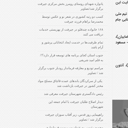
ایت این
یادواره شهدای روستای رومرز بخش مرکزی جیرفت
برگزار شد/تصاویر
تیم ملی
کسب دو رتبه کشوری در شعر نو و عکس توسط
م ملی در رقابت‌های آینده این تیم در رقابت‌های انتخابی جام جهانی ۲۰۱۸ و انتخابی جام
محمدرضا براهام فرزند جیرفت
۱۶۸ خانواده چندقلو در جیرفت از بهزیستی خدمات
دریافت می کنند
نجی (۴۶- امیرحسین صادقی)، وحید امیری (۷۹- رامین رضاییان)،
نیک تیموریان، جواد نکونام (۷۵- امید ابراهیمی)، اشکان دژاگه (۶۵- وریا غفوری)، مسعود شجاعی (۸۸- کریم انصاری‌فرد)، رضا قوچان نژاد (۹۱- مسعود
تمام ظرفیت‌ها در خدمت ایجاد انتخاباتی پرشور و
آرام باشد
جنوب استان کجای برنامه های توسعه قرار دارد؟!/
به قلم امید شریفی
ن)، البین اکدال (۹۲- رودن)، کیم کالستروم (ورن‌بلوم)، زلاتان (۴۶- تلین)، آنتون
مراسم تودیع و معارفه فرماندار رودبار جنوب برگزار
شد / تصاویر
‍ یکی از سرکردگان باندهای عمده قاچاق مسلح مواد
مخدر کشور در جیرفت بازداشت شد
رئیس دادگستری شهرستان جیرفت معرفی شد
دیدار اصلاح طلبان جیرفت با امام جمعه این
شهرستان
راهپیمایی روز قدس، زیر آفتاب سوزان جیرفت
برگزار شد / تصاویر
محمود رئیسی به عنوان سرپرست فرمانداری