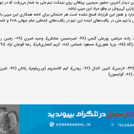
ن دیدار آخرین حضور سرمربی پرتغالی روی نیمکت تیم ملی به شمار می‌رفت که در نه
پارتی کی‌روش بر وفق مراد این مربی نباشد.
د دارد و هنوز این قرارداد فسخ نشده است هر احتمالی برای ادامه همکاری این مربی با 
وجود دارد و شاید با برگشتن ورق، شاهد ادامه همکاری کی‌روش با تی
علیرضا حقیقی، سید جلال حسینی، پژمان منتظری، هاشم بیک زاده، مرتضی پورعلی گ
آندرا
بین اولسن، پیر بنگتسون، آندریاس گراگویت، امیل فورسبرگ (۴۳- لارس