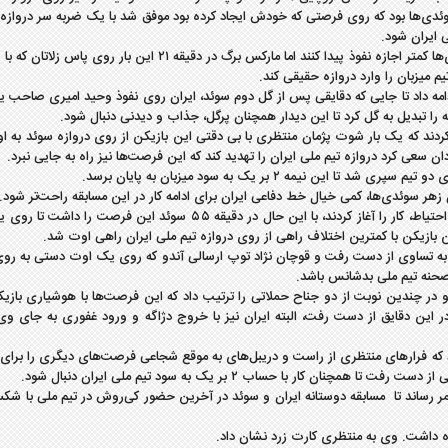
موویچ، فوق ستاره سوئدی‌ها بود که روی فرصتی که خودش ایجاد کرده بود موفق شد با یک ضربه سر درواز
ی ایران شود.
در ادامه کار تیم ملی ایران کار را کمی محتاط‌تر دنبال کرد تا سوئدی‌ها کمتر اجازه نفوذ پیدا کنند اما مارکس برگ در دقیقه ۲۱ ای
میزبان را وارد دروازه حقیقی کند.
امه داد تا جایی که دقایقی پس از گل دوم سوئد، ایران روی نفوذ وحید امیری صاحب 
ردند که یک بار شوت پژمان منتظری با بی دقتی این بازیکن از روی دروازه سوئد به 
ان سعی کرد دروازه تیم ملی ایران را تهدید کند که این فرصت‌ها نیز راه به جایی نبرد.
نیمه ۲ بر یک به سود میزبان به پایان برسد.
ن زهر سوئدی‌ها، کمی خیال خط دفاعی ایران برای ادامه کار در این مسابقه راحت‌تر شود.
در نیمه دوم نیز دو تیم با محک زدن یکدیگر و ارائه یک بازی با احتیاط، کار را آغاز کردند، با این حال در دقیقه ۵۵ سوئد این 
ن بازیکن با کمترین اختلاف راهی از روی دروازه تیم ملی ایران راهی اوت شد.
دن کار به تساوی از دست رفت و قوچان نژاد توپ ارسالی آندو که روی یک اوت دستی به روی
ن صحنه تیم ملی بدشانس باشد.
ه و در چندین نوبت از دو جناح حملاتی را ترتیب داد که این فرصت‌ها با هوشیاری بازی
ن دقایق از دست رفت، البته ایران نیز با خروج دژاگه و ورود غفوری به جای وی
 که فرارهای منتظری از راست و دریبل‌های به موقع شجاعی فرصت‌های دیگری را برای 
کار با حساب ۲ بر یک به سود تیم ملی ایران دنبال شود.
ده داشت. وی به منتظری کارت زرد نشان داد.