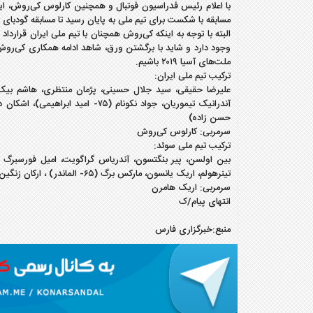
با اعلام رئیس فدراسیون فوتبال و همچنین کارلوس کی‌روش، ای
مسابقه با شکست برای تیم ملی به پایان رسید تا مسابقه‌ گودبای 
البته با توجه به اینکه کی‌روش همچنان با تیم ملی ایران قراردا
ملت‌های آسیا ۲۰۱۹ باشیم.
ترکیب تیم ملی ایران:
حسن زاده)
سرمربی: کارلوس کی‌روش
ترکیب تیم ملی سوئد:
تینرهولم، اریک یانسون، مارکس برگ (۶۵- الماندر) ، ارکان زنگین (۶۶- کوایسون)
سرمربی: اریک هامرن
انتهای پیام/ک
منبع:خبرگزاری فارس