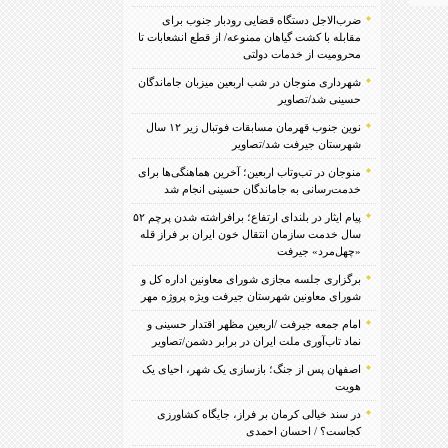
ضرب‌الاجل دستگاه قضایی رودبار جنوب برای
مقابله با کشت گیاهان ممنوعه/ از قطع انشعابات تا
محرومیت از خدمات دولتی
شهرداری منوجان در شب اربعین میزبان جاماندگان
حسینی شد/تصاویر
نوین جنوب قهرمان مسابقات فوتبال زیر ۱۲ سال
شهرستان جیرفت شد/تصاویر
منوجان در تب‌وتاب اربعین؛ آخرین هماهنگی‌ها برای
خدمت‌رسانی به جاماندگان حسینی انجام شد
پیام ایثار در بلندای ارتفاع؛ برافراشته شدن پرچم ۵۲
سال خدمت سازمان انتقال خون ایران بر فراز قله
«چهل‌مرد» جیرفت
برگزاری جلسه مجازی شورای معاونین اداره کل و
شورای معاونین شهرستان جیرفت ویژه پروژه مهر
امام جمعه جیرفت /اربعین مظهر اقتدار حسینی و
نماد تاب‌آوری ملت ایران در برابر دشمن/تصاویر
اصفهان پس از جنگ؛ بازسازی یک شهر، احیای یک
هویت
در سند خیالی کرمان بر فراز، جایگاه کشاورزی
کجاست؟ / احسان احمدی