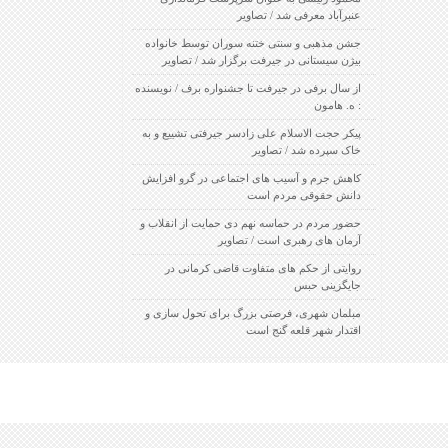
عنبرآباد معرفی شد / تصاویر
جشن مذهبی و سنتی ختنه سوران توسط خانواده
بیژن سیستانی در جیرفت برگزار شد / تصاویر
از سال برفی در جیرفت تا جشنواره برف / نویسنده
: ه. هامون
پیکر حجت الاسلام علی زادسر جیرفتی تشییع و به
خاک سپرده شد / تصاویر
کاهش جرم و آسیب های اجتماعی در گرو افزایش
دانش حقوقی مردم است
حضور مردم در حماسه نهم دی حمایت از انقلاب و
آرمان های رهبری است / تصاویر
روایتی از حکم های متفاوت قاضی کرمانی در
جایگزینی حبس
مبلمان شهری، فرصتی بزرگ برای تحول سازی و
اقتدار شهر قلعه گنج است