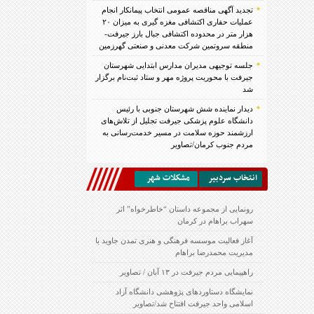
تجدید آگهی مناقصه عمومی انتخاب پیمانکار انجام
عملیات حفاری اکتشافی مغزه گیری به میزان ۲۰
هزار متر در محدوده اکتشافی جبال بارز جیرفت-
منطقه سروتمین شرکت معدنی و صنعتی گهرزمین
جلسه توجیهی مدیران مدارس ابتدایی شهرستان
جیرفت با محوریت پروژه مهر و ستاد ثبت‌نام برگزار
شد
دیدار نماینده شش شهرستان جنوبی با رئیس
دانشگاه علوم پزشکی جیرفت تجلیل از تلاش‌های
ارزشمند حوزه سلامت در مسیر خدمت‌رسانی به
مردم جنوب کرمان/تصاویر
انتخاب سردبير
مشكلات شهر
رونمایی از مجموعه داستان “خاطرخواه” اثر
سهراب براهام در کرمان
آغاز فعالیت موسسه فرهنگی و هنری تمدن جاوید با
مدیریت محمدرضا براهام
راهپیمایی مردم جیرفت در ۱۳ آبان / تصاویر
نمایشگاه دستاوردهای پژوهشی دانشگاه آزاد
اسلامی واحد جیرفت افتتاح شد/تصاویر