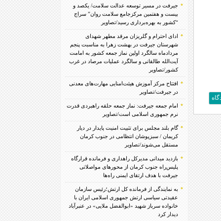
جیرفت در مسیر توسعه عدالت سلامت/ یکصد و
بیست و هفتمین مرکزجامع سلامت روان” سراج
“کشور به بهره‌برداری رسید/تصاویر
ادای احترام و گلریزان مرقد مطهر شهدای
شهرستان جیرفت در بهشت زهرا به مناسبت پنجم
مردادماه سالگرد اولین نماز جمعه کشور به امامت
آیت‌الله طالقانی و سالگرد عملیات مرصاد در غرب
کشور/تصاویر
افتتاح مرکز آموزش هیئت‌امنایی مهارت‌های معدنی
در جیرفت/تصاویر
امام جمعه جیرفت: نماز جمعه حلقه راهبردی قدرت
نرم جمهوری اسلامی است/تصاویر
گام بلند مجلس برای تثبیت امنیت پایدار در دیار
کریمان / سبزپوشان انتظامی در جنوب کرمان
مستقل می‌شوند/تصاویر
بازدید میدانی مدیرکل راهداری و فرمانده قرارگاه
پلیس‌راه جنوب کرمان از محورهای مواصلاتی
جیرفت با هدف ارتقای ایمنی راه‌ها
به نمایندگی از فرمانده کل ارتش؛رئیس سازمان
عقیدتی سیاسی ارتش جمهوری اسلامی ایران با
خانواده سرباز شهید «ابوالفضل ملایی» در عنبرآباد
دیدار کرد