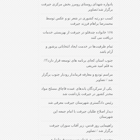
یادواره شهدای روستای رومرز بخش مرکزی جیرفت
برگزار شد/تصاویر
کسب دو رتبه کشوری در شعر نو و عکس توسط
محمدرضا براهام فرزند جیرفت
۱۶۸ خانواده چندقلو در جیرفت از بهزیستی خدمات
دریافت می کنند
تمام ظرفیت‌ها در خدمت ایجاد انتخاباتی پرشور و
آرام باشد
جنوب استان کجای برنامه های توسعه قرار دارد؟!/
به قلم امید شریفی
مراسم تودیع و معارفه فرماندار رودبار جنوب برگزار
شد / تصاویر
‍ یکی از سرکردگان باندهای عمده قاچاق مسلح مواد
مخدر کشور در جیرفت بازداشت شد
رئیس دادگستری شهرستان جیرفت معرفی شد
دیدار اصلاح طلبان جیرفت با امام جمعه این
شهرستان
راهپیمایی روز قدس، زیر آفتاب سوزان جیرفت
برگزار شد / تصاویر
محمود رئیسی به عنوان سرپرست فرمانداری