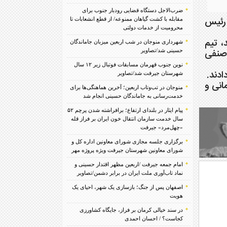
ضرب‌الاجل دستگاه قضایی رودبار جنوب برای
 رئیس
مقابله با کشت گیاهان ممنوعه/ از قطع انشعابات تا
محرومیت از خدمات دولتی
، تیم
شهرداری منوجان در شب اربعین میزبان جاماندگان
 صنفی
حسینی شد/تصاویر
نوین جنوب قهرمان مسابقات فوتبال زیر ۱۲ سال
ادند.
شهرستان جیرفت شد/تصاویر
انی و
منوجان در تب‌وتاب اربعین؛ آخرین هماهنگی‌ها برای
خدمت‌رسانی به جاماندگان حسینی انجام شد
پیام ایثار در بلندای ارتفاع؛ برافراشته شدن پرچم ۵۲
سال خدمت سازمان انتقال خون ایران بر فراز قله
«چهل‌مرد» جیرفت
برگزاری جلسه مجازی شورای معاونین اداره کل و
شورای معاونین شهرستان جیرفت ویژه پروژه مهر
امام جمعه جیرفت /اربعین مظهر اقتدار حسینی و
نماد تاب‌آوری ملت ایران در برابر دشمن/تصاویر
اصفهان پس از جنگ؛ بازسازی یک شهر، احیای یک
هویت
در سند خیالی کرمان بر فراز، جایگاه کشاورزی
کجاست؟ / احسان احمدی