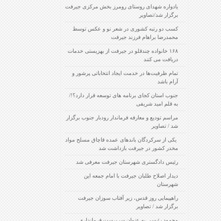
یادواره شهدای روستای رومرز بخش مرکزی جیرفت
برگزار شد/تصاویر
کسب دو رتبه کشوری در شعر نو و عکس توسط
محمدرضا براهام فرزند جیرفت
۱۶۸ خانواده چندقلو در جیرفت از بهزیستی خدمات
دریافت می کنند
تمام ظرفیت‌ها در خدمت ایجاد انتخاباتی پرشور و
آرام باشد
جنوب استان کجای برنامه های توسعه قرار دارد؟!/
به قلم امید شریفی
مراسم تودیع و معارفه فرماندار رودبار جنوب برگزار
شد / تصاویر
‍ یکی از سرکردگان باندهای عمده قاچاق مسلح مواد
مخدر کشور در جیرفت بازداشت شد
رئیس دادگستری شهرستان جیرفت معرفی شد
دیدار اصلاح طلبان جیرفت با امام جمعه این
شهرستان
راهپیمایی روز قدس، زیر آفتاب سوزان جیرفت
برگزار شد / تصاویر
محمود رئیسی به عنوان سرپرست فرمانداری