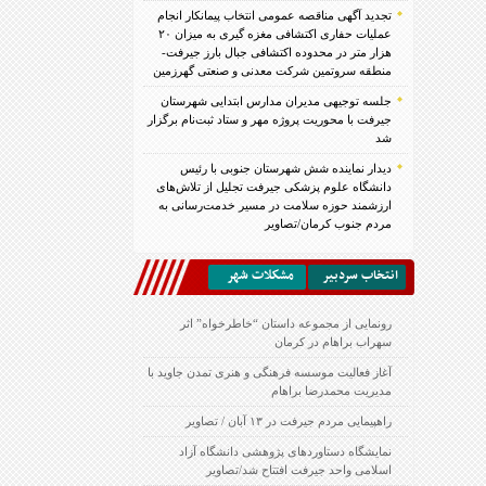
تجدید آگهی مناقصه عمومی انتخاب پیمانکار انجام
عملیات حفاری اکتشافی مغزه گیری به میزان ۲۰
هزار متر در محدوده اکتشافی جبال بارز جیرفت-
منطقه سروتمین شرکت معدنی و صنعتی گهرزمین
جلسه توجیهی مدیران مدارس ابتدایی شهرستان
جیرفت با محوریت پروژه مهر و ستاد ثبت‌نام برگزار
شد
دیدار نماینده شش شهرستان جنوبی با رئیس
دانشگاه علوم پزشکی جیرفت تجلیل از تلاش‌های
ارزشمند حوزه سلامت در مسیر خدمت‌رسانی به
مردم جنوب کرمان/تصاویر
انتخاب سردبير
مشكلات شهر
رونمایی از مجموعه داستان “خاطرخواه” اثر
سهراب براهام در کرمان
آغاز فعالیت موسسه فرهنگی و هنری تمدن جاوید با
مدیریت محمدرضا براهام
راهپیمایی مردم جیرفت در ۱۳ آبان / تصاویر
نمایشگاه دستاوردهای پژوهشی دانشگاه آزاد
اسلامی واحد جیرفت افتتاح شد/تصاویر