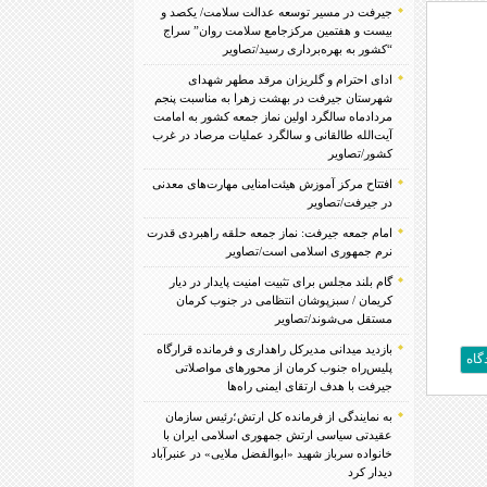
جیرفت در مسیر توسعه عدالت سلامت/ یکصد و
بیست و هفتمین مرکزجامع سلامت روان” سراج
“کشور به بهره‌برداری رسید/تصاویر
ادای احترام و گلریزان مرقد مطهر شهدای
شهرستان جیرفت در بهشت زهرا به مناسبت پنجم
مردادماه سالگرد اولین نماز جمعه کشور به امامت
آیت‌الله طالقانی و سالگرد عملیات مرصاد در غرب
کشور/تصاویر
افتتاح مرکز آموزش هیئت‌امنایی مهارت‌های معدنی
در جیرفت/تصاویر
امام جمعه جیرفت: نماز جمعه حلقه راهبردی قدرت
نرم جمهوری اسلامی است/تصاویر
گام بلند مجلس برای تثبیت امنیت پایدار در دیار
کریمان / سبزپوشان انتظامی در جنوب کرمان
مستقل می‌شوند/تصاویر
بازدید میدانی مدیرکل راهداری و فرمانده قرارگاه
پلیس‌راه جنوب کرمان از محورهای مواصلاتی
جیرفت با هدف ارتقای ایمنی راه‌ها
به نمایندگی از فرمانده کل ارتش؛رئیس سازمان
عقیدتی سیاسی ارتش جمهوری اسلامی ایران با
خانواده سرباز شهید «ابوالفضل ملایی» در عنبرآباد
دیدار کرد