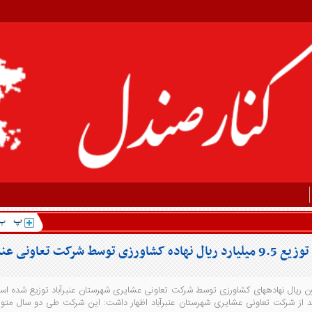
اونی عنبرآباد
مدیر کل امور عشایری جنوب کرمان گفت: 9 میلیارد و 773 میلیون ریال نهاده‎های کشاورزی توسط شرکت تعاونی عشایری شهرستان عنبرآباد توزیع شد
دس جمشید احسانی‎نیا در حاشیه بازدید از شرکت تعاونی عشایری شهرستان عنبرآباد اظهار داشت: این شرکت طی دو سال مت