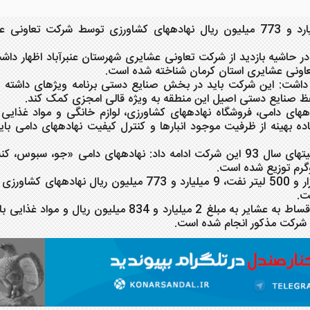
مدیر کل امور عشایری جنوب کرمان گفت: 9 میلیارد و 773 میلیون ریال نهاده‎های کشاورزی توسط شرک
ار سایت کنارصندل، مهندس جمشید احسانی‎نیا در حاشیه بازدید از شرکت تعاونی عشایری شهرستان عنبرآباد اظهار 
اونی عشایری استان کرمان شناخته شده است.
وی با ابراز خرسندی از وضعیت موجود شرکت بیان داشت: این شرکت باید در 
حفظ صنایع دستی اصیل این منطقه به ویژه قالی امجزی کمک کند.
احسانی‎نیا همچنین در بازدید از انبارهای ذخیره نهاده‎های دامی، فروشگاه نهاده‎های کشاورزی، لوازم خانگی و
تعاونی عشایری شهرستان عنبرآباد تصریح کرد: استفاده بهینه از ظرفیت موجود انباره
مدیر کل امور عشایری جنوب کرمان با اشاره به فعالیت‎های سال 93 این شرکت ادامه داد: نهاده‎های دا
وی افزود: توزیع 22 هزار و 706 کیسه آرد، 122 هزار و 500 لیتر نفت، 9 میلیارد و 73
ت.
‎احسانی‎نیا عنوان کرد: فروش لوازم خانگی به صورت اقساط به عشایر به مبلغ 2 میلیارد و 834 میلیون ریا