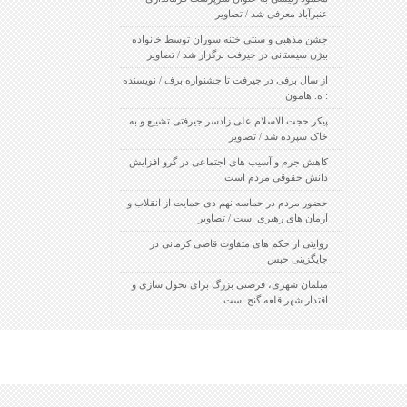
عنبرآباد معرفی شد / تصاویر
جشن مذهبی و سنتی ختنه سوران توسط خانواده
بیژن سیستانی در جیرفت برگزار شد / تصاویر
از سال برفی در جیرفت تا جشنواره برف / نویسنده
: ه. هامون
پیکر حجت الاسلام علی زادسر جیرفتی تشییع و به
خاک سپرده شد / تصاویر
کاهش جرم و آسیب های اجتماعی در گرو افزایش
دانش حقوقی مردم است
حضور مردم در حماسه نهم دی حمایت از انقلاب و
آرمان های رهبری است / تصاویر
روایتی از حکم های متفاوت قاضی کرمانی در
جایگزینی حبس
مبلمان شهری، فرصتی بزرگ برای تحول سازی و
اقتدار شهر قلعه گنج است