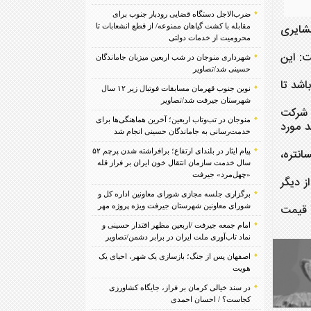
ضرب‌الاجل دستگاه قضایی رودبار جنوب برای
ت تعاونی عشایری
مقابله با کشت گیاهان ممنوعه/ از قطع انشعابات تا
محرومیت از خدمات دولتی
داشت: این
شهرداری منوجان در شب اربعین میزبان جاماندگان
حسینی شد/تصاویر
بخش صنایع دستی برنامه ویژه‎ای داشته باشد تا
نوین جنوب قهرمان مسابقات فوتبال زیر ۱۲ سال
شهرستان جیرفت شد/تصاویر
 مواد غذایی شرکت
منوجان در تب‌وتاب اربعین؛ آخرین هماهنگی‌ها برای
ا و کنترل کیفیت نهاده‎های دامی باید مورد
خدمت‌رسانی به جاماندگان حسینی انجام شد
می «جو، سبوس، کنسانتره،
پیام ایثار در بلندای ارتفاع؛ برافراشته شدن پرچم ۵۲
سال خدمت سازمان انتقال خون ایران بر فراز قله
«چهل‌مرد» جیرفت
7 میلیون ریال نهاده‎های کشاورزی از دیگر
برگزاری جلسه مجازی شورای معاونین اداره کل و
ل و مواد غذایی با قیمت
شورای معاونین شهرستان جیرفت ویژه پروژه مهر
امام جمعه جیرفت /اربعین مظهر اقتدار حسینی و
نماد تاب‌آوری ملت ایران در برابر دشمن/تصاویر
اصفهان پس از جنگ؛ بازسازی یک شهر، احیای یک
هویت
در سند خیالی کرمان بر فراز، جایگاه کشاورزی
کجاست؟ / احسان احمدی