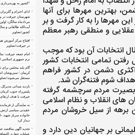
 راحل و شهدا
“کشور به بهره‌برداری رسید/تصاویر
ا برای آنها
ادای احترام و گلریزان مرقد مطهر شهدای
ین مهرها را به کار گرفت و بر
شهرستان جیرفت در بهشت زهرا به مناسبت پنجم
مردادماه سالگرد اولین نماز جمعه کشور به امامت
قی رهبر معظم
آیت‌الله طالقانی و سالگرد عملیات مرصاد در غرب
کشور/تصاویر
افتتاح مرکز آموزش هیئت‌امنایی مهارت‌های معدنی
در جیرفت/تصاویر
 بود که موجب
امام جمعه جیرفت: نماز جمعه حلقه راهبردی قدرت
نتخابات کشور
نرم جمهوری اسلامی است/تصاویر
 کشور فراهم
گام بلند مجلس برای تثبیت امنیت پایدار در دیار
کریمان / سبزپوشان انتظامی در جنوب کرمان
گران شد.
مستقل می‌شوند/تصاویر
سرچشمه گرفته
بازدید میدانی مدیرکل راهداری و فرمانده قرارگاه
پلیس‌راه جنوب کرمان از محورهای مواصلاتی
 نظام اسلامی
جیرفت با هدف ارتقای ایمنی راه‌ها
به نمایندگی از فرمانده کل ارتش؛رئیس سازمان
 خروشان مردم
عقیدتی سیاسی ارتش جمهوری اسلامی ایران با
خانواده سرباز شهید «ابوالفضل ملایی» در عنبرآباد
دیدار کرد
ن دین دارد و
تجدید آگهی مناقصه عمومی انتخاب پیمانکار انجام
عملیات حفاری اکتشافی مغزه گیری به میزان ۲۰