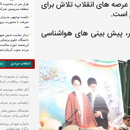
اب تلاش برای
هزار متر در محدوده اکتشافی جبال بارز جیرفت-
منطقه سروتمین شرکت معدنی و صنعتی گهرزمین
جلسه توجیهی مدیران مدارس ابتدایی شهرستان
جیرفت با محوریت پروژه مهر و ستاد ثبت‌نام برگزار
شد
های هواشناسی
دیدار نماینده شش شهرستان جنوبی با رئیس
دانشگاه علوم پزشکی جیرفت تجلیل از تلاش‌های
ارزشمند حوزه سلامت در مسیر خدمت‌رسانی به
مردم جنوب کرمان/تصاویر
انتخاب سردبير
مشكلات شهر
رونمایی از مجموعه داستان “خاطرخواه” اثر
سهراب براهام در کرمان
آغاز فعالیت موسسه فرهنگی و هنری تمدن جاوید با
مدیریت محمدرضا براهام
راهپیمایی مردم جیرفت در ۱۳ آبان / تصاویر
نمایشگاه دستاوردهای پژوهشی دانشگاه آزاد
اسلامی واحد جیرفت افتتاح شد/تصاویر
یادواره شهدای روستای رومرز بخش مرکزی جیرفت
برگزار شد/تصاویر