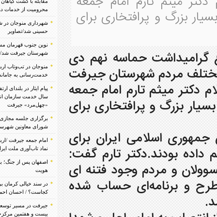
م امام جمعه
مقابله با کشت گیاهان ممنوعه/ از قطع انشعابات تا
محرومیت از خدمات دولتی
فتخاری برای
شهرداری منوجان در شب اربعین میزبان جاماندگان
حسینی شد/تصاویر
نوین جنوب قهرمان مسابقات فوتبال زیر ۱۲ سال
ماسه نهم دی
شهرستان جیرفت شد/تصاویر
منوجان در تب‌وتاب اربعین؛ آخرین هماهنگی‌ها برای
شهرستان جیرفت
خدمت‌رسانی به جاماندگان حسینی انجام شد
رم امام جمعه
پیام ایثار در بلندای ارتفاع؛ برافراشته شدن پرچم ۵۲
سال خدمت سازمان انتقال خون ایران بر فراز قله
افتخاری برای
«چهل‌مرد» جیرفت
برگزاری جلسه مجازی شورای معاونین اداره کل و
شورای معاونین شهرستان جیرفت ویژه پروژه مهر
 ایران برای
امام جمعه جیرفت /اربعین مظهر اقتدار حسینی و
ر تارم گفت:
نماد تاب‌آوری ملت ایران در برابر دشمن/تصاویر
اصفهان پس از جنگ؛ بازسازی یک شهر، احیای یک
وجود فتنه ای
هویت
ای حساب شده
در سند خیالی کرمان بر فراز، جایگاه کشاورزی
کجاست؟ / احسان احمدی
جیرفت در مسیر توسعه عدالت سلامت/ یکصد و
بیست و هفتمین مرکزجامع سلامت روان” سراج