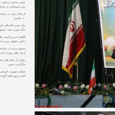
جشن مذهبی و سنتی ختنه سوران توسط خانواده
بیژن سیستانی در جیرفت برگزار شد / تصاویر
از سال برفی در جیرفت تا جشنواره برف / نویسنده
: ه. هامون
پیکر حجت الاسلام علی زادسر جیرفتی تشییع و به
خاک سپرده شد / تصاویر
کاهش جرم و آسیب های اجتماعی در گرو افزایش
دانش حقوقی مردم است
حضور مردم در حماسه نهم دی حمایت از انقلاب و
آرمان های رهبری است / تصاویر
روایتی از حکم های متفاوت قاضی کرمانی در
جایگزینی حبس
مبلمان شهری، فرصتی بزرگ برای تحول سازی و
اقتدار شهر قلعه گنج است