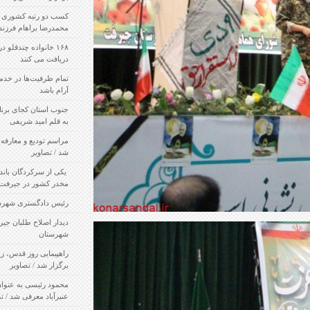
کسب دو رتبه کشوری در شعر نو و عکس توسط
محمدرضا براهام فرزند جیرفت
۱۶۸ خانواده چندقلو در جیرفت از بهزیستی خدمات
دریافت می کنند
تمام ظرفیت‌ها در خدمت ایجاد انتخاباتی پرشور و
آرام باشد
جنوب استان کجای برنامه های توسعه قرار دارد؟!/
به قلم امید شریفی
مراسم تودیع و معارفه فرماندار رودبار جنوب برگزار
شد / تصاویر
‍ یکی از سرکردگان باندهای عمده قاچاق مسلح مواد
مخدر کشور در جیرفت بازداشت شد
رئیس دادگستری شهرستان جیرفت معرفی شد
دیدار اصلاح طلبان جیرفت با امام جمعه این
شهرستان
راهپیمایی روز قدس، زیر آفتاب سوزان جیرفت
برگزار شد / تصاویر
محمود رئیسی به عنوان سرپرست فرمانداری
عنبرآباد معرفی شد / تصاویر